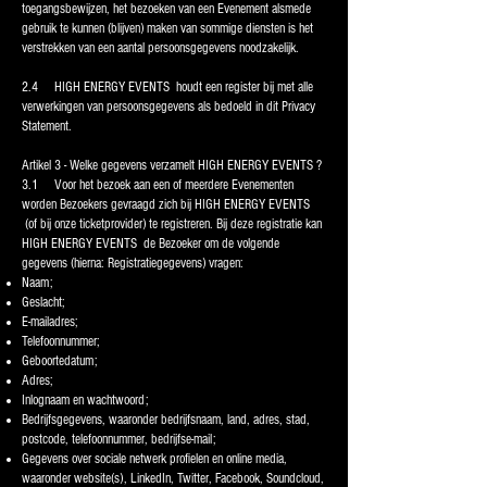
toegangsbewijzen, het bezoeken van een Evenement alsmede
gebruik te kunnen (blijven) maken van sommige diensten is het
verstrekken van een aantal persoonsgegevens noodzakelijk.
2.4 HIGH ENERGY EVENTS houdt een register bij met alle
verwerkingen van persoonsgegevens als bedoeld in dit Privacy
Statement.
Artikel 3 - Welke gegevens verzamelt HIGH ENERGY EVENTS ?
3.1 Voor het bezoek aan een of meerdere Evenementen
worden Bezoekers gevraagd zich bij HIGH ENERGY EVENTS
(of bij onze ticketprovider) te registreren. Bij deze registratie kan
HIGH ENERGY EVENTS de Bezoeker om de volgende
gegevens (hierna: Registratiegegevens) vragen:
Naam;
Geslacht;
E-mailadres;
Telefoonnummer;
Geboortedatum;
Adres;
Inlognaam en wachtwoord;
Bedrijfsgegevens, waaronder bedrijfsnaam, land, adres, stad,
postcode, telefoonnummer, bedrijfse-mail;
Gegevens over sociale netwerk profielen en online media,
waaronder website(s), LinkedIn, Twitter, Facebook, Soundcloud,