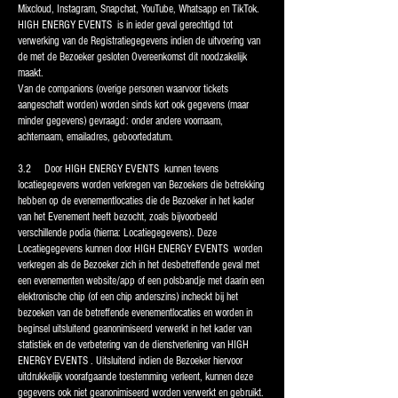
Mixcloud, Instagram, Snapchat, YouTube, Whatsapp en TikTok.
HIGH ENERGY EVENTS is in ieder geval gerechtigd tot
verwerking van de Registratiegegevens indien de uitvoering van
de met de Bezoeker gesloten Overeenkomst dit noodzakelijk
maakt.
Van de companions (overige personen waarvoor tickets
aangeschaft worden) worden sinds kort ook gegevens (maar
minder gegevens) gevraagd: onder andere voornaam,
achternaam, emailadres, geboortedatum.
3.2 Door HIGH ENERGY EVENTS kunnen tevens
locatiegegevens worden verkregen van Bezoekers die betrekking
hebben op de evenementlocaties die de Bezoeker in het kader
van het Evenement heeft bezocht, zoals bijvoorbeeld
verschillende podia (hierna: Locatiegegevens). Deze
Locatiegegevens kunnen door HIGH ENERGY EVENTS worden
verkregen als de Bezoeker zich in het desbetreffende geval met
een evenementen website/app of een polsbandje met daarin een
elektronische chip (of een chip anderszins) incheckt bij het
bezoeken van de betreffende evenementlocaties en worden in
beginsel uitsluitend geanonimiseerd verwerkt in het kader van
statistiek en de verbetering van de dienstverlening van HIGH
ENERGY EVENTS . Uitsluitend indien de Bezoeker hiervoor
uitdrukkelijk voorafgaande toestemming verleent, kunnen deze
gegevens ook niet geanonimiseerd worden verwerkt en gebruikt.