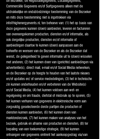
de Bezoeker, de Registratiegegevens, Locatiegegevens,
Commerciële Gegevens en/of Surfgegevens alleen met de
uitdrukkelijke en ondubbelzinnige toestemming van de Bezoeker
en mits deze toestemming niet is ingetrokken via
info@highenergyevents.nl
, ten behoeve van: (1) het op basis van
deze gegevens kunnen (doen) aanbieden, leveren en factureren
van overeengekomen producten, diensten en/of informatie, als
ook dergelijke producten, diensten en/of informatie of
aanbiedingen daartoe te kunnen (doen) aanpassen aan de
behoefte en wensen van de Bezoeker en als de Bezoeker dat
wenst, de gelegenheid te geven informatie uit te (doen) wisselen
met anderen, (2) het kunnen doen van (gerichte) aanbiedingen via
advertentie(s), direct mail, e-mail en/of Social Media netwerken,
en de Bezoeker op de hoogte te houden van het laatste nieuws
en/of updates en/ of service mededelingen, (3) het in technische
zin kunnen onderhouden en/of verbeteren van de Website(s)
en/of Social Media, (4) het kunnen voldoen aan wet- en
regelgeving en om fraude, diefstal of misbruik op te sporen, (5)
het kunnen verhuren van gegevens in elektronische vorm aan
zorgvuldig geselecteerde derde partijen die producten of
diensten kunnen aanbieden, (6) het kunnen doen van
marktonderzoek, (7) het kunnen maken van analyses van het
bezoek, gebruik en afname van producten en diensten, (8) ter
bepaling van een toekomstige strategie, (9) het kunnen
ontvangen van gegevens omtrent het aankoopgedrag via/van