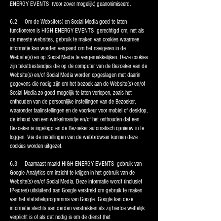
ENERGY EVENTS (voor zover mogelijk) geanonimiseerd.
6.2 Om de Website(s) en Social Media goed te laten
functioneren is HIGH ENERGY EVENTS gerechtigd om, net als
de meeste websites, gebruik te maken van cookies waarmee
informatie kan worden vergaard om het navigeren in de
Website(s) en op Social Media te vergemakkelijken. Deze cookies
zijn tekstbestandjes die op de computer van de Bezoeker van de
Website(s) en/of Social Media worden opgeslagen met daarin
gegevens die nodig zijn om het bezoek aan de Website(s) en/of
Social Media zo goed mogelijk te laten verlopen, zoals het
onthouden van de persoonlijke instellingen van de Bezoeker,
waaronder taalinstellingen en de voorkeur voor mobiel of desktop,
de inhoud van een winkelmandje en/of het onthouden dat een
Bezoeker is ingelogd en de Bezoeker automatisch opnieuw in te
loggen. Via de instellingen van de webbrowser kunnen deze
cookies worden uitgezet.
6.3 Daarnaast maakt HIGH ENERGY EVENTS gebruik van
Google Analytics om inzicht te krijgen in het gebruik van de
Website(s) en/of Social Media. Deze informatie wordt (inclusief
IP-adres) uitsluitend aan Google verstrekt om gebruik te maken
van het statistiekprogramma van Google. Google kan deze
informatie slechts aan derden verstrekken als zij hiertoe wettelijk
verplicht is of als dat nodig is om de dienst (het