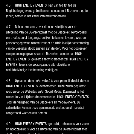
4.6 HIGH ENERGY EVENTS kan van tijd tot tijd de
Registratiegegevens gebruiken om contact met Bezoekers op te
(doen) nemen in het kader van marktonderzoek.
4.7 Behoudens voor zover dit noodzakelijk is voor de
uitvoering van de Overeenkomst met de Bezoeker, bijvoorbeeld
om producten of toegangsbewijzen te kunnen leveren, worden
persoonsgegevens nimmer zonder de uitdrukkelijke toestemming
van de Bezoeker doorgegeven aan derden. Voor het doorgeven
van persoonsgegevens van de Bezoekers aan de aan HIGH
ENERGY EVENTS gelieerde rechtspersonen zal HIGH ENERGY
EVENTS tevens de voorafgaande uitdrukkelijke en
ondubbelzinnige toestemming verkrijgen.
4.8 Opnamen (foto en/of video) is voor promotiedoeleinde van
HIGH ENERGY EVENTS evenementen. Deze zullen geplaatst
worden op de Websites en/of Social Media. Daarnaast is het
cameratoezicht tijdens de evenementen HIGH ENERGY EVENTS
voor de veiligheid van de Bezoekers en medewerkers. Bij
calamiteiten kunnen deze opnamen als ondersteund materiaal
aangetoond worden aan derden.
4.9 HIGH ENERGY EVENTS gebruikt, behoudens voor zover
dit noodzakelijk is voor de uitvoering van de Overeenkomst met