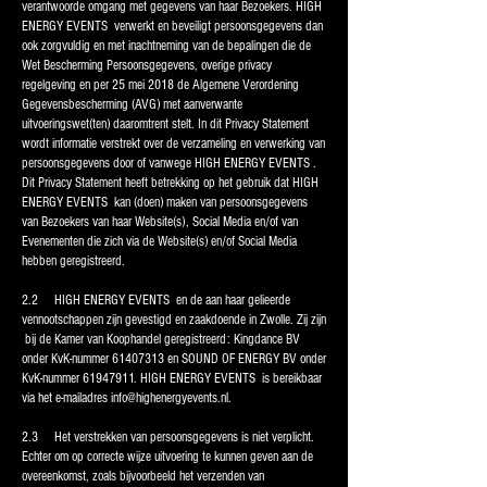
verantwoorde omgang met gegevens van haar Bezoekers. HIGH
ENERGY EVENTS verwerkt en beveiligt persoonsgegevens dan
ook zorgvuldig en met inachtneming van de bepalingen die de
Wet Bescherming Persoonsgegevens, overige privacy
regelgeving en per 25 mei 2018 de Algemene Verordening
Gegevensbescherming (AVG) met aanverwante
uitvoeringswet(ten) daaromtrent stelt. In dit Privacy Statement
wordt informatie verstrekt over de verzameling en verwerking van
persoonsgegevens door of vanwege HIGH ENERGY EVENTS .
Dit Privacy Statement heeft betrekking op het gebruik dat HIGH
ENERGY EVENTS kan (doen) maken van persoonsgegevens
van Bezoekers van haar Website(s), Social Media en/of van
Evenementen die zich via de Website(s) en/of Social Media
hebben geregistreerd.
2.2 HIGH ENERGY EVENTS en de aan haar gelieerde
vennootschappen zijn gevestigd en zaakdoende in Zwolle. Zij zijn
bij de Kamer van Koophandel geregistreerd: Kingdance BV
onder KvK-nummer
61407313
en SOUND OF ENERGY BV onder
KvK-nummer
61947911
. HIGH ENERGY EVENTS is bereikbaar
via het e-mailadres
info@highenergyevents.nl
.
2.3 Het verstrekken van persoonsgegevens is niet verplicht.
Echter om op correcte wijze uitvoering te kunnen geven aan de
overeenkomst, zoals bijvoorbeeld het verzenden van