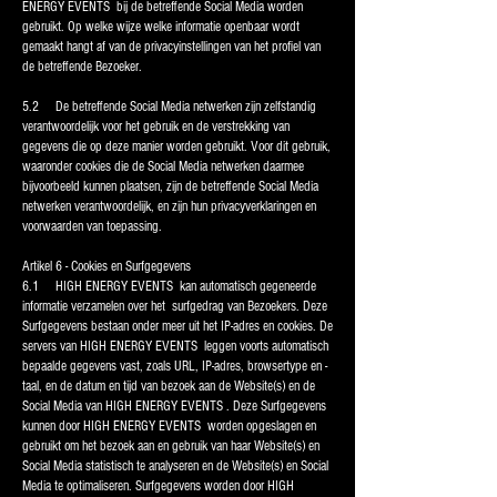
ENERGY EVENTS bij de betreffende Social Media worden
gebruikt. Op welke wijze welke informatie openbaar wordt
gemaakt hangt af van de privacyinstellingen van het profiel van
de betreffende Bezoeker.
5.2 De betreffende Social Media netwerken zijn zelfstandig
verantwoordelijk voor het gebruik en de verstrekking van
gegevens die op deze manier worden gebruikt. Voor dit gebruik,
waaronder cookies die de Social Media netwerken daarmee
bijvoorbeeld kunnen plaatsen, zijn de betreffende Social Media
netwerken verantwoordelijk, en zijn hun privacyverklaringen en
voorwaarden van toepassing.
Artikel 6 - Cookies en Surfgegevens
6.1 HIGH ENERGY EVENTS kan automatisch gegeneerde
informatie verzamelen over het surfgedrag van Bezoekers. Deze
Surfgegevens bestaan onder meer uit het IP-adres en cookies. De
servers van HIGH ENERGY EVENTS leggen voorts automatisch
bepaalde gegevens vast, zoals URL, IP-adres, browsertype en -
taal, en de datum en tijd van bezoek aan de Website(s) en de
Social Media van HIGH ENERGY EVENTS . Deze Surfgegevens
kunnen door HIGH ENERGY EVENTS worden opgeslagen en
gebruikt om het bezoek aan en gebruik van haar Website(s) en
Social Media statistisch te analyseren en de Website(s) en Social
Media te optimaliseren. Surfgegevens worden door HIGH