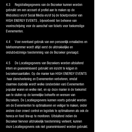
4.3 Registratiegegevens van de Bezoeker kunnen worden
gebruikt om een account of profiel aan te maken op de
Website(s) en/of Social Media en/of bij de ticketprovider van
HIGH ENERGY EVENTS , bijvoorbeeld ten behoeve van
voorinschrijving voor de aanschaf van tickets voor toekomstige
Evenementen.
4.4 Voor eventueel gebruik van een persoonlijk e-mailadres en
telefoonnummer wordt altijd eerst de uitdrukkelijke en
ondubbelzinnige toestemming van de Bezoeker gevraagd.
4.5 De Locatiegegevens van Bezoekers worden uitsluitend
intern en geanonimiseerd gebruikt om inzicht te krijgen in
bezoekersaantallen. Op die manier kan HIGH ENERGY EVENTS
haar dienstverlening en Evenementen verbeteren, omdat
daarmee duidelijk wordt welke (onderdelen van) Evenementen
populair waren en welke niet, en op deze manier in de toekomst
aan te sluiten op de kennelijke behoefte en wensen van
Bezoekers. De Locatiegegevens kunnen voorts gebruikt worden
om de Evenementen te optimaliseren en veiliger te maken, onder
andere door crowd control en logistiek te optimaliseren als ook de
horeca en food line-up te monitoren. Uitsluitend indien de
Bezoeker hiervoor uitdrukkelijk toestemming verleent, kunnen
deze Locatiegegevens ook niet geanonimiseerd worden gebruikt.