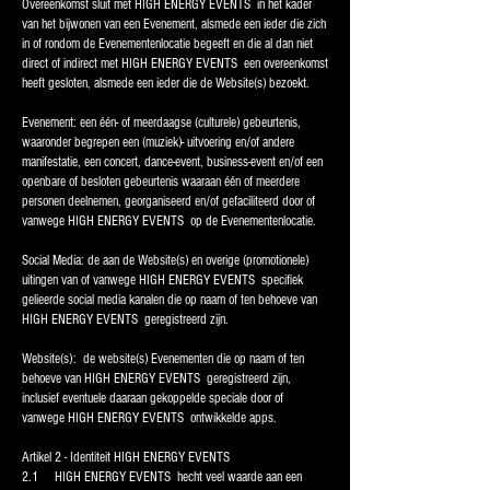
Overeenkomst sluit met HIGH ENERGY EVENTS in het kader
van het bijwonen van een Evenement, alsmede een ieder die zich
in of rondom de Evenementenlocatie begeeft en die al dan niet
direct of indirect met HIGH ENERGY EVENTS een overeenkomst
heeft gesloten, alsmede een ieder die de Website(s) bezoekt.
Evenement: een één- of meerdaagse (culturele) gebeurtenis,
waaronder begrepen een (muziek)- uitvoering en/of andere
manifestatie, een concert, dance-event, business-event en/of een
openbare of besloten gebeurtenis waaraan één of meerdere
personen deelnemen, georganiseerd en/of gefaciliteerd door of
vanwege HIGH ENERGY EVENTS op de Evenementenlocatie.
Social Media: de aan de Website(s) en overige (promotionele)
uitingen van of vanwege HIGH ENERGY EVENTS specifiek
gelieerde social media kanalen die op naam of ten behoeve van
HIGH ENERGY EVENTS geregistreerd zijn.
Website(s): de website(s) Evenementen die op naam of ten
behoeve van HIGH ENERGY EVENTS geregistreerd zijn,
inclusief eventuele daaraan gekoppelde speciale door of
vanwege HIGH ENERGY EVENTS ontwikkelde apps.
Artikel 2 - Identiteit HIGH ENERGY EVENTS
2.1 HIGH ENERGY EVENTS hecht veel waarde aan een