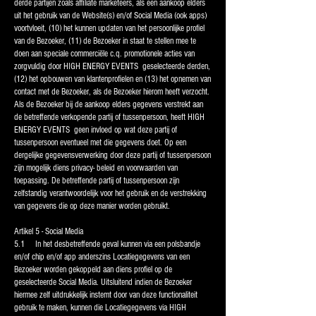
derde partijen zoals affiliate marketeers, als een aankoop elders
uit het gebruik van de Website(s) en/of Social Media (ook apps)
voortvloeit, (10) het kunnen updaten van het persoonlijke profiel
van de Bezoeker, (11) de Bezoeker in staat te stellen mee te
doen aan speciale commerciële c.q. promotionele acties van
zorgvuldig door HIGH ENERGY EVENTS geselecteerde derden,
(12) het opbouwen van klantenprofielen en (13) het opnemen van
contact met de Bezoeker, als de Bezoeker hierom heeft verzocht.
Als de Bezoeker bij de aankoop elders gegevens verstrekt aan
de betreffende verkopende partij of tussenpersoon, heeft HIGH
ENERGY EVENTS geen invloed op wat deze partij of
tussenpersoon eventueel met die gegevens doet. Op een
dergelijke gegevensverwerking door deze partij of tussenpersoon
zijn mogelijk diens privacy- beleid en voorwaarden van
toepassing. De betreffende partij of tussenpersoon zijn
zelfstandig verantwoordelijk voor het gebruik en de verstrekking
van gegevens die op deze manier worden gebruikt.
Artikel 5 - Social Media
5.1 In het desbetreffende geval kunnen via een polsbandje
en/of chip en/of app anderszins Locatiegegevens van een
Bezoeker worden gekoppeld aan diens profiel op de
geselecteerde Social Media. Uitsluitend indien de Bezoeker
hiermee zelf uitdrukkelijk instemt door van deze functionaliteit
gebruik te maken, kunnen die Locatiegegevens via HIGH