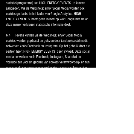
statistiekprogramma) aan HIGH ENERGY EVENTS te kunnen
aanbieden. Via de Website(s) en/of Social Media worden ook
cookies geplaatst in het kader van Google Analytics. HIGH
ENERGY EVENTS heeft geen invloed op wat Google met de op
deze manier verkregen statistische informatie doet.
6.4 Tevens kunnen via de Website(s) en/of Social Media
cookies worden geplaatst en gelezen door (andere) social media
netwerken zoals Facebook en Instagram. Op het gebruik door die
partijen heeft HIGH ENERGY EVENTS geen invloed. Deze social
media netwerken zoals Facebook, Instagram, Snapchat en
YouTube zijn voor dit gebruik van cookies verantwoordelijk en hun
privacyverklaringen en voorwaarden zijn daarop van toepassing.
Artikel 7 - Doorgifte aan derden
7.1 HIGH ENERGY EVENTS geeft (persoons)gegevens van
Bezoekers slechts aan derden door als de Bezoeker hiervoor
uitdrukkelijk en ondubbelzinnig toestemming heeft gegeven en
deze toestemming niet is ingetrokken via
info@highenergyevents.nl
.
7.2 Door akkoord te gaan met dit Privacy Statement, geeft de
Bezoeker HIGH ENERGY EVENTS uitdrukkelijk en
ondubbelzinnig toestemming om diens Registratiegegevens,
Locatiegegevens, Commerciële Gegevens en/of Surfgegevens