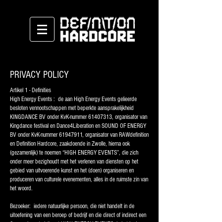
PRIVACY POLICY
Artikel 1 - Definities
High Energy Events : de aan High Energy Events gelieerde
besloten vennootschappen met beperkte aansprakelijkheid
KINGDANCE BV onder KvK-nummer
61407313
, organisator van
Kingdance festival en Dance4Liberation en SOUND OF ENERGY
BV onder KvK-nummer
61947911
, organisator van RAWdefinition
en Definition Hardcore, zaakdoende in Zwolle, hierna ook
(gezamenlijk) te noemen “HIGH ENERGY EVENTS”, die zich
onder meer bezighoudt met het verlenen van diensten op het
gebied van uitvoerende kunst en het (doen) organiseren en
produceren van culturele evenementen, alles in de ruimste zin van
het woord.
Bezoeker: iedere natuurlijke persoon, die niet handelt in de
uitoefening van een beroep of bedrijf en die direct of indirect een