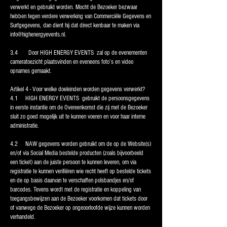
verwerkt en gebruikt worden. Mocht de Bezoeker bezwaar
hebben tegen verdere verwerking van Commerciële Gegevens en
Surfgegevens, dan dient hij dat direct kenbaar te maken via
info@highenergyevents.nl
.
3.4 Door HIGH ENERGY EVENTS zal op de evenementen
cameratoezicht plaatsvinden en eveneens foto’s en video
opnames gemaakt.
Artikel 4 - Voor welke doeleinden worden gegevens verwerkt?
4.1 HIGH ENERGY EVENTS gebruikt de persoonsgegevens
in eerste instantie om de Overeenkomst die zij met de Bezoeker
sluit zo goed mogelijk uit te kunnen voeren en voor haar interne
administratie.
4.2 NAW gegevens worden gebruikt om de op de Website(s)
en/of via Social Media bestelde producten (zoals bijvoorbeeld
een ticket) aan de juiste persoon te kunnen leveren, om via
registratie te kunnen verifiëren wie recht heeft op bestelde tickets
en de op basis daarvan te verschaffen polsbandjes en/of
barcodes. Tevens wordt met de registratie en koppeling van
toegangsbewijzen aan de Bezoeker voorkomen dat tickets door
of vanwege de Bezoeker op ongeoorloofde wijze kunnen worden
verhandeld.