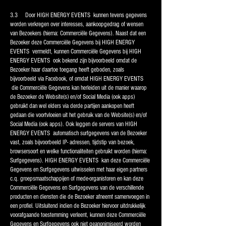
3.3 Door HIGH ENERGY EVENTS kunnen tevens gegevens
worden verkregen over interesses, aankoopgedrag of wensen
van Bezoekers (hierna: Commerciële Gegevens). Naast dat een
Bezoeker deze Commerciële Gegevens bij HIGH ENERGY
EVENTS vermeldt, kunnen Commerciële Gegevens bij HIGH
ENERGY EVENTS ook bekend zijn bijvoorbeeld omdat de
Bezoeker haar daartoe toegang heeft geboden, zoals
bijvoorbeeld via Facebook, of omdat HIGH ENERGY EVENTS
die Commerciële Gegevens kan herleiden uit de manier waarop
de Bezoeker de Website(s) en/of Social Media (ook apps)
gebruikt dan wel elders via derde partijen aankopen heeft
gedaan die voortvloeien uit het gebruik van de Website(s) en/of
Social Media (ook apps). Ook leggen de servers van HIGH
ENERGY EVENTS automatisch surfgegevens van de Bezoeker
vast, zoals bijvoorbeeld IP- adressen, tijdstip van bezoek,
browsersoort en welke functionaliteiten gebruikt worden (hierna:
Surfgegevens). HIGH ENERGY EVENTS kan deze Commerciële
Gegevens en Surfgegevens uitwisselen met haar eigen partners
c.q. groepsmaatschappijen of mede-organistoren en kan deze
Commerciële Gegevens en Surfgegevens van de verschillende
producten en diensten die de Bezoeker afneemt samenvoegen in
een profiel. Uitsluitend indien de Bezoeker hiervoor uitdrukkelijk
voorafgaande toestemming verleent, kunnen deze Commerciële
Gegevens en Surfgegevens ook niet geanonimiseerd worden